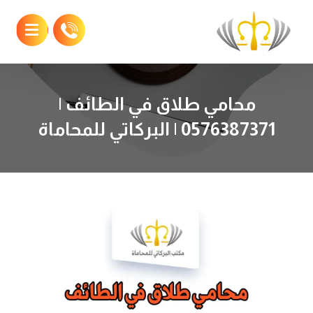
محامي طلاق في الطائف |
0576387371 | البركاتي للمحاماة