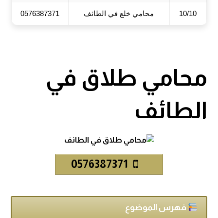
10/10
محامي خلع في الطائف
0576387371
محامي طلاق في
الطائف
0576387371
فهرس الموضوع